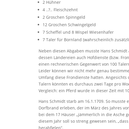
2 Hühner
4 ..?.. Fleischzehnt
2 Groschen Spinngeld
12 Groschen Schwingelgeld
7 Scheffel und 8 Wispel Wiesenhafer
7 Taler für Bornland (wahrscheinlich zusätz
Neben diesen Abgaben musste Hans Schmidt 
dessen Ländereien auch Hofdienste (bzw. Frond
einen rechnerischen Gegenwert von 100 Taler
Leider können wir nicht mehr genau bestimme
Umfang diese Frondienste hatten. Angesicht
Talern könnten es durchaus zwei Tage pro Wo
Vergleich: ein Pferd wurde in dieser Zeit mit 1
Hans Schmidt starb am 16.1.1709. So musste 
Dorfbrand erleben, der im März des Jahres v
bei dem 17 Häuser „jämmerlich in die Asche g
diesem Jahr soll so streng gewesen sein, „dass 
herabfielen“.