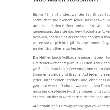
Bis ins 19. Jahrhundert war der Begriff des B
rechtlicher und ökonomischer Hinsicht zwei F
unterschied: den Hüfner und den Kossäten. 
gemeinsam, dass sie das bewirtschaftete Acker
besaßen, sondern es als Pächter benutzen ko
waren sie verpflichtet, jährlich bestimmte Ab
an den Grundherrn zu leisten.
Die Hüfner
(auch Vollbauern genannt) bewirt
Dreifelderwirtschaft jeweils 2 Hufen Ackerlan
großen Flurstücken (=Gewanne), immer im Wec
Sommergetreide und Brache. Auf jedem diese
jeder Hüfner einen Streifen Land, ohne dass d
getrennt waren. Dadurch waren sie dem Flurzw
mussten die gleiche Frucht anbauen und zur 
ernten, um ihrem Nachbarn nicht die Saat und 
Außerhalb der 3 Großgewanne gab es weiteres