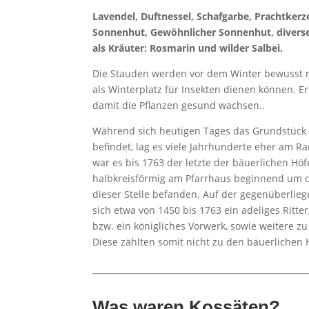
Lavendel, Duftnessel, Schafgarbe, Prachtkerz
Sonnenhut, Gewöhnlicher Sonnenhut, diverse
als Kräuter: Rosmarin und wilder Salbei.
Die Stauden werden vor dem Winter bewusst ni
als Winterplatz für Insekten dienen können. Er
damit die Pflanzen gesund wachsen..
Während sich heutigen Tages das Grundstück 
befindet, lag es viele Jahrhunderte eher am R
war es bis 1763 der letzte der bäuerlichen Höf
halbkreisförmig am Pfarrhaus beginnend um d
dieser Stelle befanden. Auf der gegenüberlie
sich etwa von 1450 bis 1763 ein adeliges Ritte
bzw. ein königliches Vorwerk, sowie weitere 
Diese zählten somit nicht zu den bäuerlichen 
Was waren Kossäten?